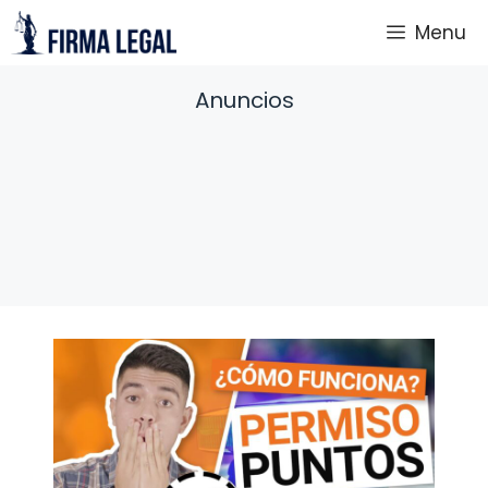
Saltar
Menu
al
contenido
Anuncios