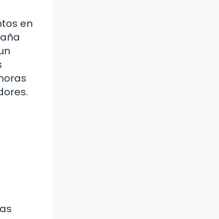
tos en
taña
un
s
 horas
dores.
ras