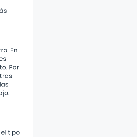
más
ro. En
nes
o. Por
tras
las
ajo.
el tipo