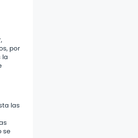
,
os, por
 la
e
sta las
jas
o se