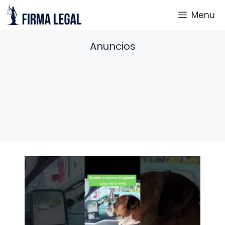
Saltar
Menu
al
contenido
Anuncios