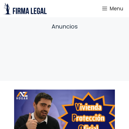
Saltar
Menu
al
contenido
Anuncios