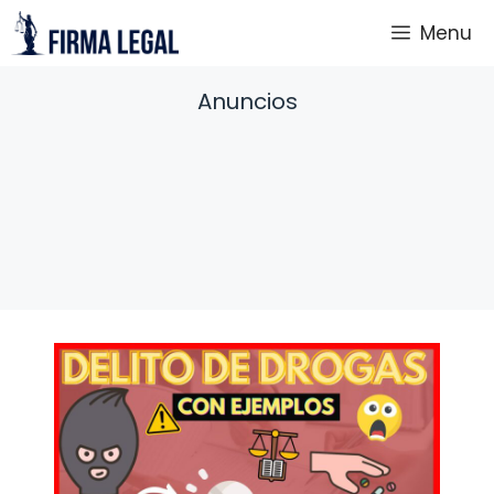
Saltar
Menu
al
contenido
Anuncios