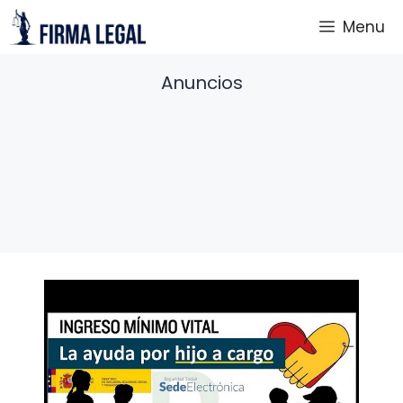
Saltar
Menu
al
contenido
Anuncios