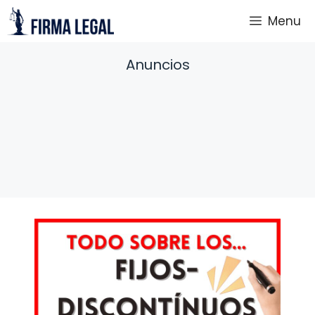
Saltar
Menu
al
contenido
Anuncios