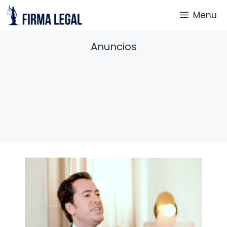
Saltar
Menu
al
contenido
Anuncios