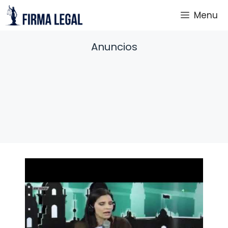
Saltar
Menu
al
contenido
Anuncios