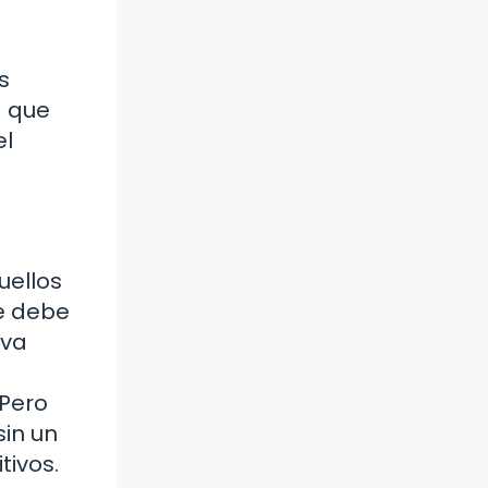
s
a que
el
uellos
se debe
eva
¿Pero
sin un
tivos.