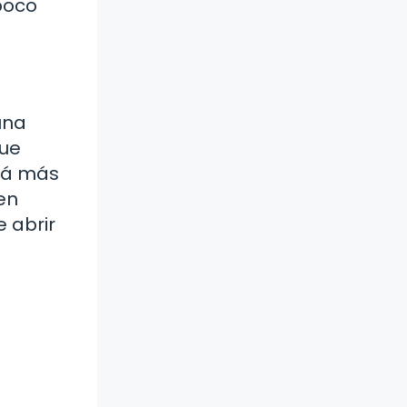
poco
una
que
ará más
en
 abrir