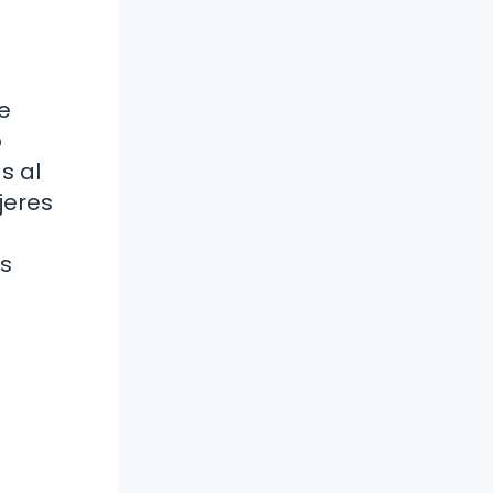
e
o
s al
jeres
as