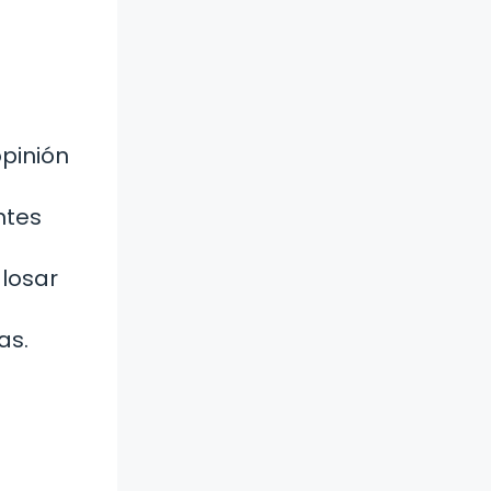
opinión
ntes
losar
as.