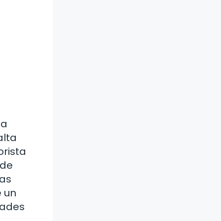
la
alta
orista
 de
has
 un
dades