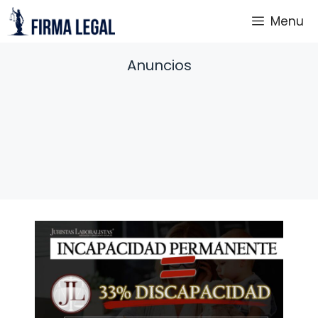
Saltar
Menu
al
contenido
Anuncios