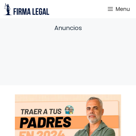
Saltar
Menu
al
contenido
Anuncios