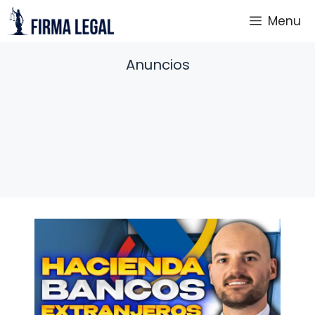
Saltar
Menu
al
contenido
Anuncios