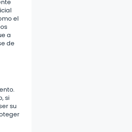
ente
cial
como el
los
ue a
se de
ento.
, si
ser su
roteger