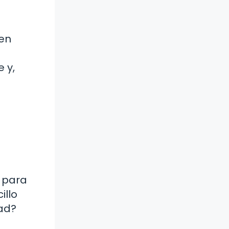
 en
 y,
o para
illo
dad?