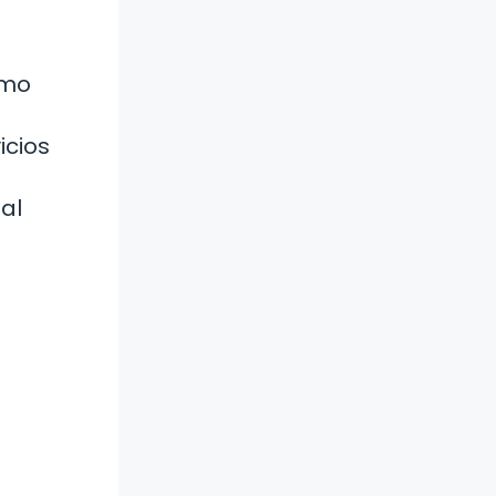
omo
icios
al