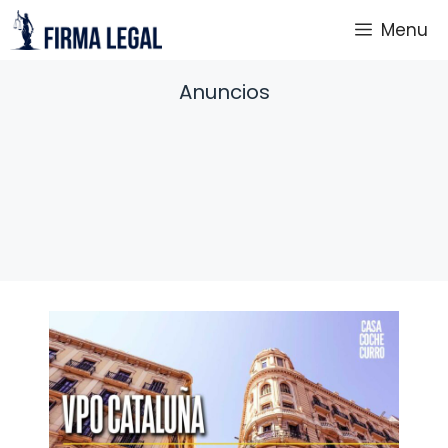
Saltar
Menu
al
contenido
Anuncios