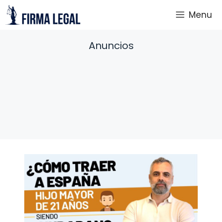
Saltar
Menu
al
contenido
Anuncios