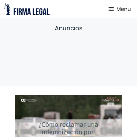
Saltar
Menu
al
contenido
Anuncios