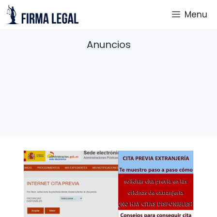
Saltar
Menu
al
contenido
Anuncios