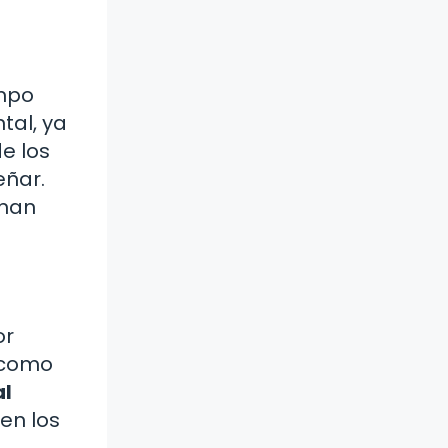
empo
tal, ya
e los
eñar.
onan
or
s como
al
en los