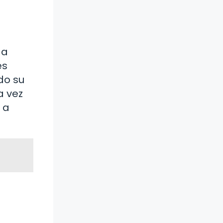
 a
es
do su
a vez
 a