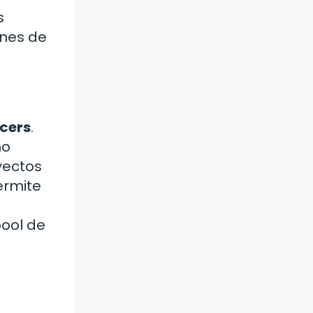
s
ones de
ncers
.
no
yectos
ermite
.
pool de