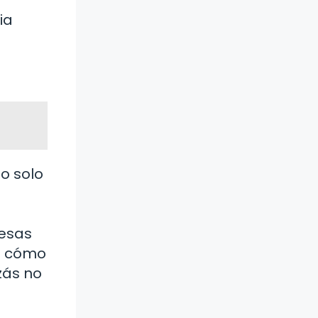
ia
o solo
resas
de cómo
zás no