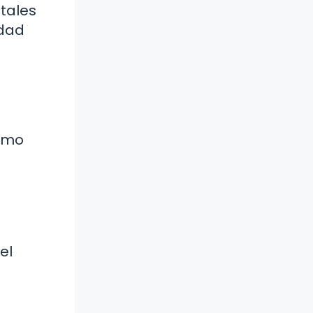
tales
idad
como
el