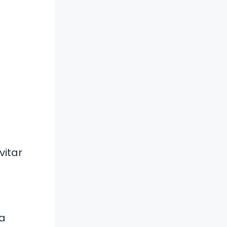
vitar
da