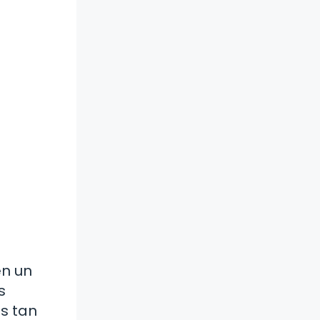
en un
s
es tan