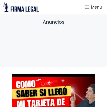
Saltar
Menu
al
contenido
Anuncios