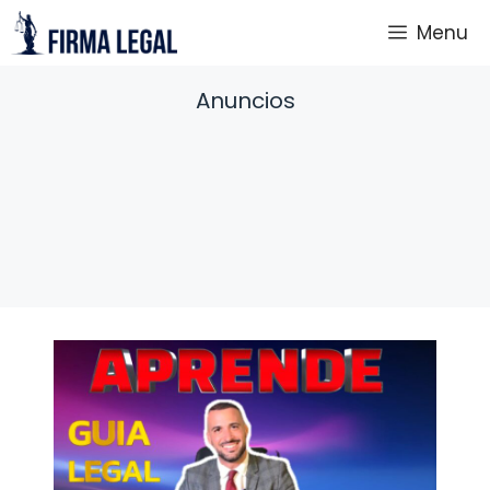
Saltar
Menu
al
contenido
Anuncios