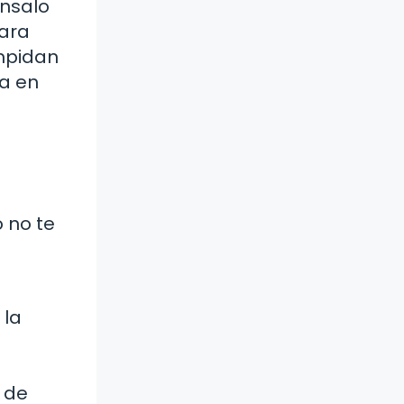
énsalo
para
impidan
ma en
 no te
 la
 de