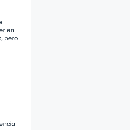
e
er en
, pero
dencia