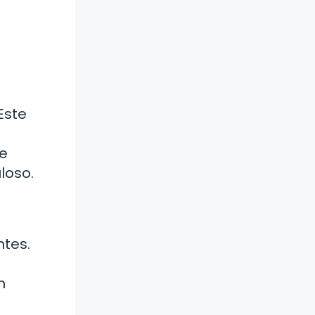
Este
ue
loso.
ntes.
n