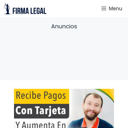
Saltar
Menu
al
contenido
Anuncios