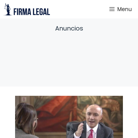
Saltar
Menu
al
contenido
Anuncios