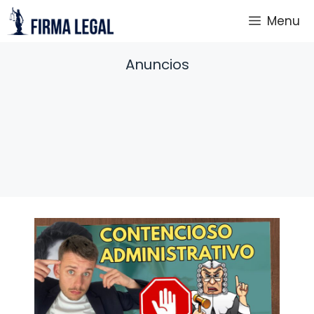
Saltar
Menu
al
contenido
Anuncios