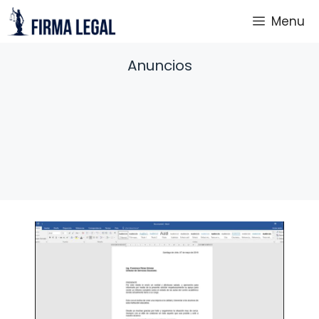
Saltar
Menu
al
contenido
Anuncios