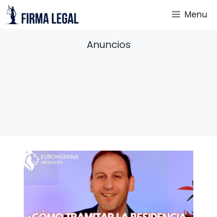
Saltar
Menu
al
contenido
Anuncios