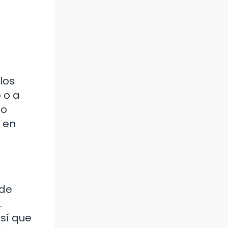
los
 o a
to
o en
 de
.
así que