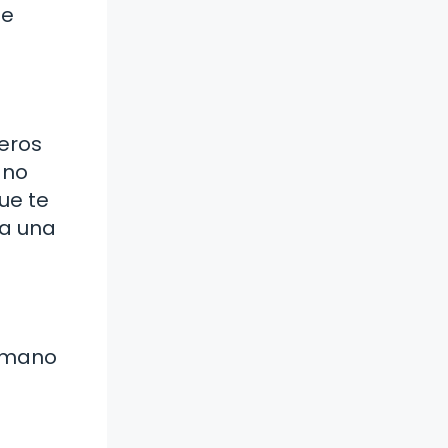
de
eros
 no
ue te
 a una
a mano