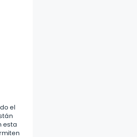
do el
stán
n esta
rmiten