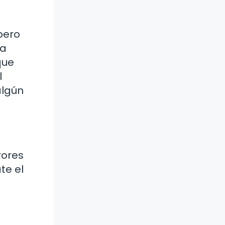
pero
ra
que
l
algún
rores
te el