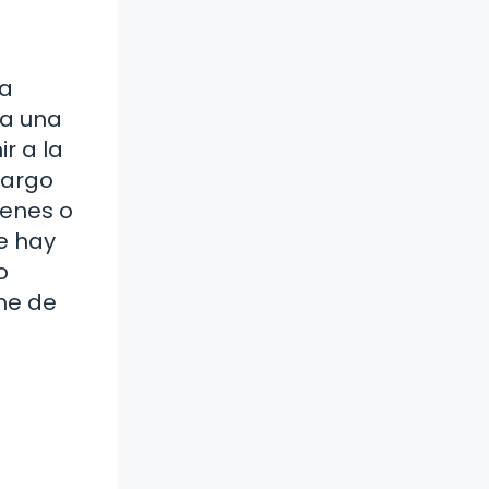
ia
ga una
r a la
bargo
ienes o
e hay
o
me de