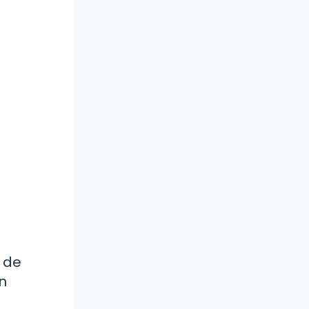
o de
n