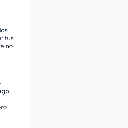
los
r tus
ue no
e
ago.
ero