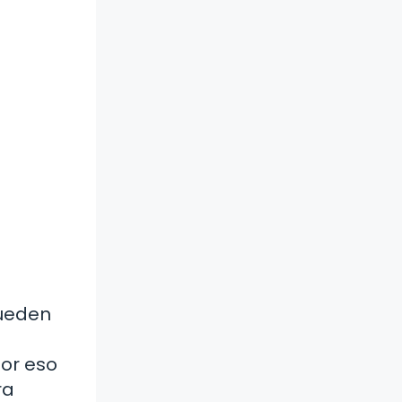
pueden
or eso
ra