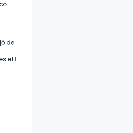
oco
jó de
s el 1