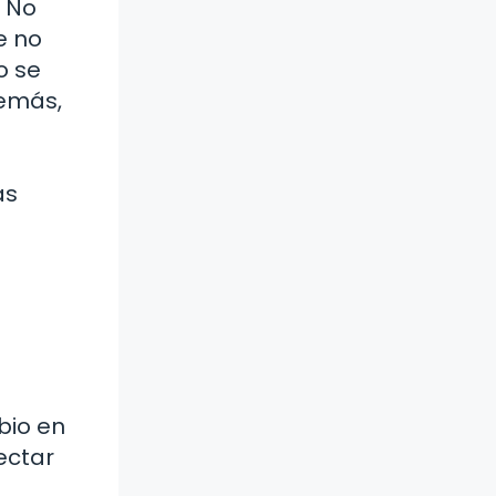
? No
e no
o se
demás,
as
bio en
ectar