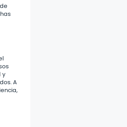
 de
chas
el
sos
 y
dos. A
encia,