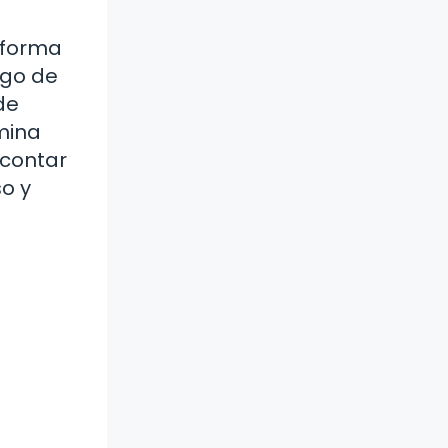
 forma
rgo de
de
mina
 contar
o y