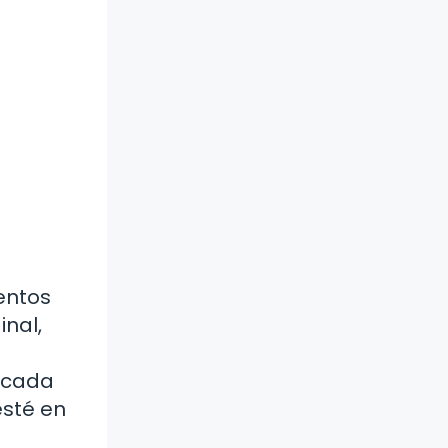
entos
inal,
 cada
esté en