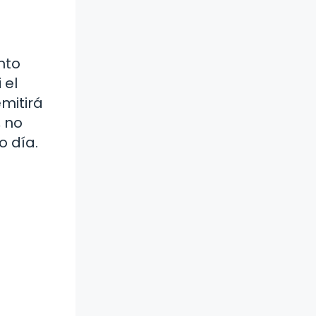
nto
 el
mitirá
, no
o día.