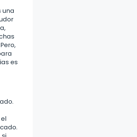
s una
eudor
a,
uchas
Pero,
para
ias es
nado.
 el
ucado.
 si