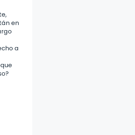
te,
tán en
argo
a
recho a
s
 que
so?