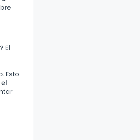
obre
? El
o. Esto
 el
ntar