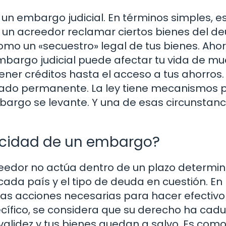
un embargo judicial. En términos simples, e
a un acreedor reclamar ciertos bienes del d
omo un «secuestro» legal de tus bienes. Ahor
embargo judicial puede afectar tu vida de m
er créditos hasta el acceso a tus ahorros. 
estado permanente. La ley tiene mecanismos 
mbargo se levante. Y una de esas circunstanc
ucidad de un embargo?
eedor no actúa dentro de un plazo determi
 cada país y el tipo de deuda en cuestión. En
 las acciones necesarias para hacer efectivo
ífico, se considera que su derecho ha cad
validez y tus bienes quedan a salvo. Es como