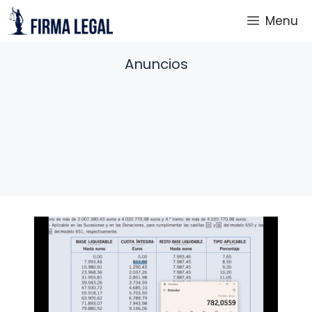
Saltar
Menu
al
contenido
Anuncios