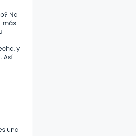
ho? No
ra más
u
echo, y
 Así
 es una