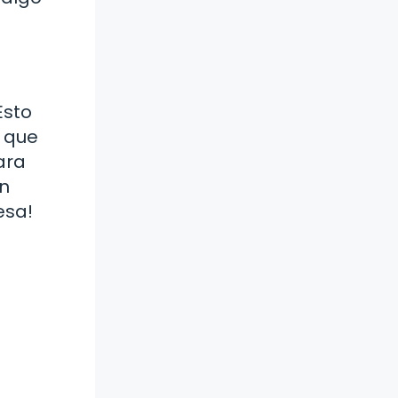
Esto
o que
ara
un
esa!