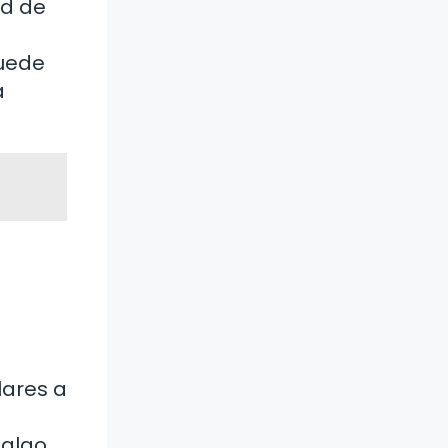
ad de
puede
a
.
lares a
 algo