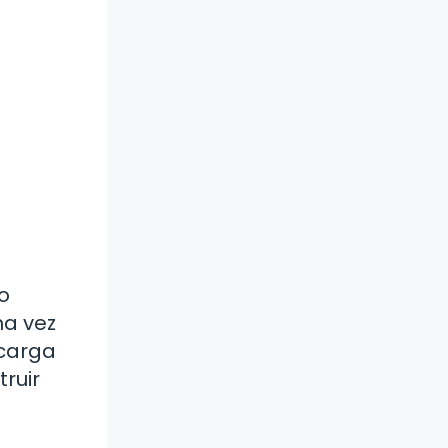
o
na vez
 carga
ruir