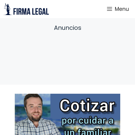
Saltar
Menu
al
contenido
Anuncios