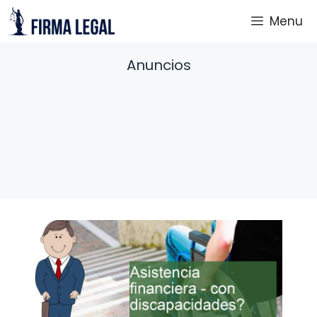
Saltar
Menu
al
contenido
Anuncios