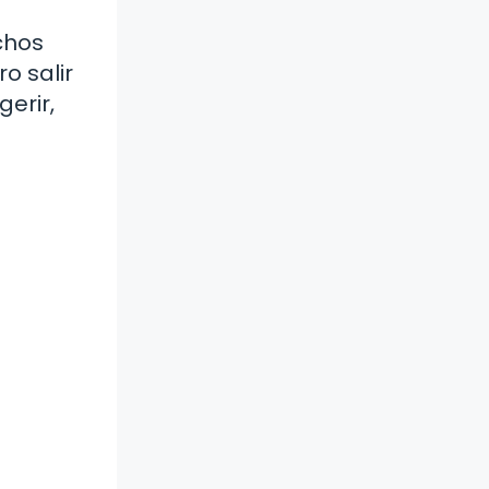
chos
o salir
gerir,