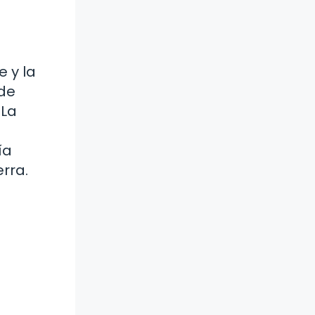
 y la
 de
 La
ía
rra.