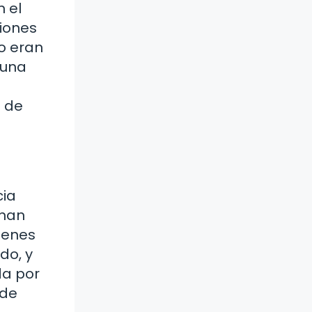
 el
siones
o eran
 una
o de
cia
rnan
ienes
do, y
da por
 de