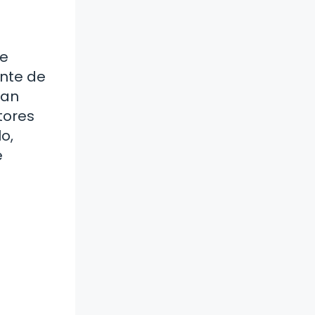
se
ente de
van
tores
o,
e