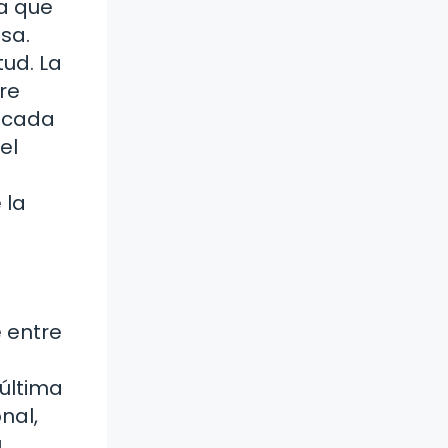
na que
sa.
tud. La
re
e cada
el
e
 la
e entre
 última
nal,
u