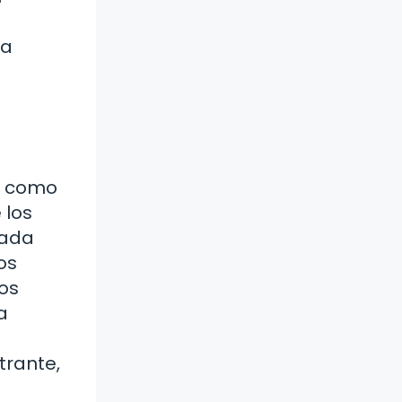
ra
on como
 los
cada
os
vos
a
trante,