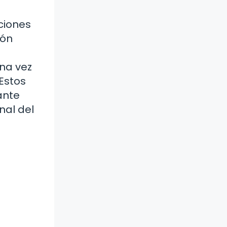
ciones
ión
una vez
Estos
ante
nal del