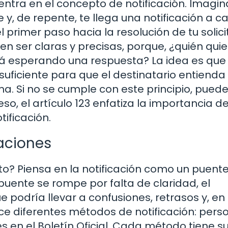
entra en el concepto de notificación. Imagi
, de repente, te llega una notificación a ca
l primer paso hacia la resolución de tu solici
en ser claras y precisas, porque, ¿quién quie
á esperando una respuesta? La idea es qu
uficiente para que el destinatario entienda 
ma. Si no se cumple con este principio, pued
so, el artículo 123 enfatiza la importancia de
tificación.
caciones
to? Piensa en la notificación como un puent
 puente se rompe por falta de claridad, el
 podría llevar a confusiones, retrasos y, en
lece diferentes métodos de notificación: perso
s en el Boletín Oficial. Cada método tiene s