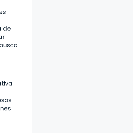
es
a de
ar
 busca
tiva.
esos
ones
s