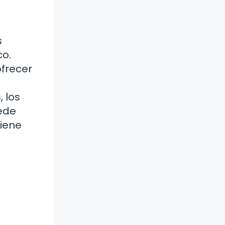
s
co.
ofrecer
 los
ede
tiene