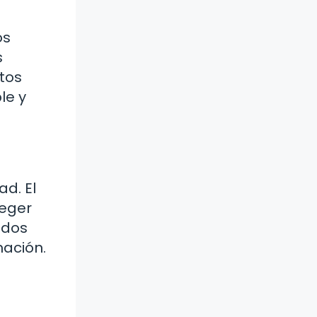
os
s
tos
le y
d. El
teger
 dos
mación.