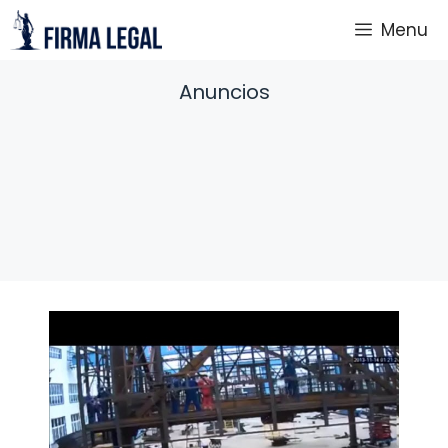
Saltar
Menu
al
contenido
Anuncios